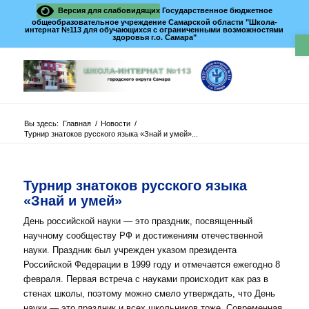
Версия для слабовидящих
Государственное бюджетное
общеобразовательное учреждение Самарской области "Школа-
интернат №113 для обучающихся с ограниченными возможностями
О
здоровья г.о. Самара"
Вы здесь:
Главная
/
Новости
/
Турнир знатоков русского языка «Знай и умей»...
Турнир знатоков русского языка
«Знай и умей»
День российской науки — это праздник, посвященный
научному сообществу РФ и достижениям отечественной
науки. Праздник был учрежден указом президента
Российской Федерации в 1999 году и отмечается ежегодно 8
февраля. Первая встреча с науками происходит как раз в
стенах школы, поэтому можно смело утверждать, что День
науки — это праздник и всех школьников тоже. Современная