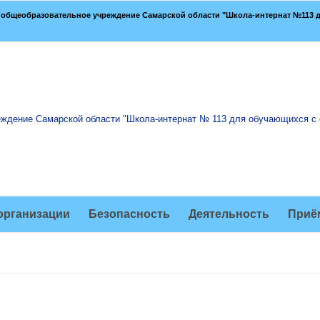
общеобразовательное учреждение Самарской области "Школа-интернат №113 д
организации
Безопасность
Деятельность
Приё