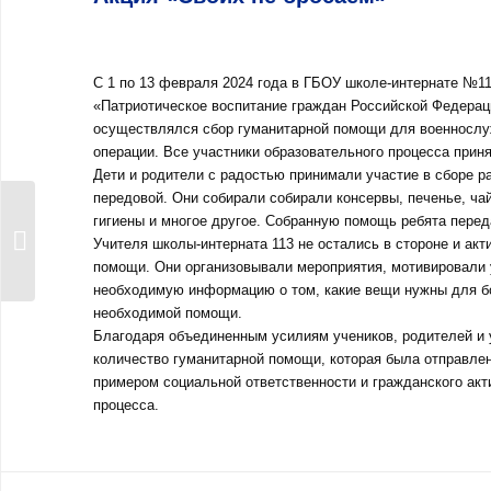
С 1 по 13 февраля 2024 года в ГБОУ школе-интернате №11
«Патриотическое воспитание граждан Российской Федерац
осуществлялся сбор гуманитарной помощи для военнослу
операции. Все участники образовательного процесса приня
Дети и родители с радостью принимали участие в сборе р
передовой. Они собирали собирали консервы, печенье, ча
День памяти о
гигиены и многое другое. Собранную помощь ребята перед
россиянах,
Учителя школы-интерната 113 не остались в стороне и ак
исполнявших
помощи. Они организовывали мероприятия, мотивировали 
служебный...
необходимую информацию о том, какие вещи нужны для бо
необходимой помощи.
Благодаря объединенным усилиям учеников, родителей и 
количество гуманитарной помощи, которая была отправлен
примером социальной ответственности и гражданского акт
процесса.