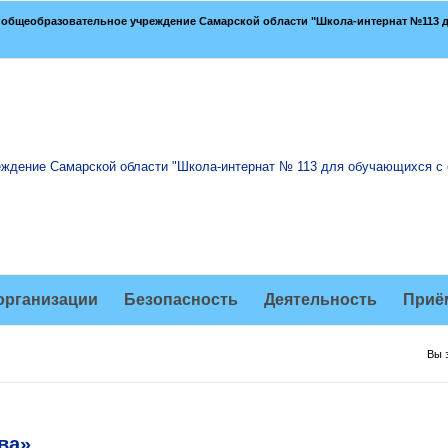
общеобразовательное учреждение Самарской области "Школа-интернат №113 д
организации
Безопасность
Деятельность
Приё
Вы 
ва»