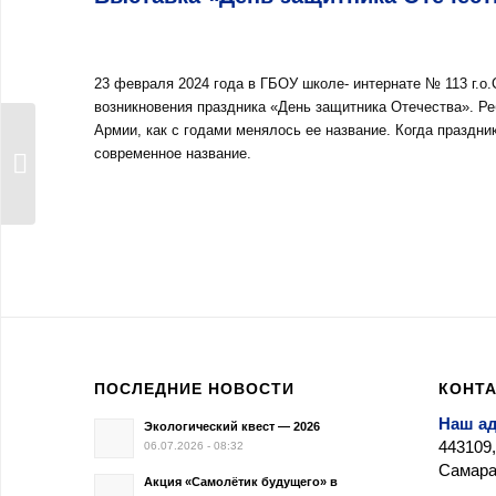
23 февраля 2024 года в ГБОУ школе- интернате № 113 г.о
возникновения праздника «День защитника Отечества». Ре
Армии, как с годами менялось ее название. Когда праздни
Военно-спортивная
современное название.
игра «Зарница»
ПОСЛЕДНИЕ НОВОСТИ
КОНТ
Наш а
Экологический квест — 2026
443109,
06.07.2026 - 08:32
Самара,
Акция «Самолётик будущего» в