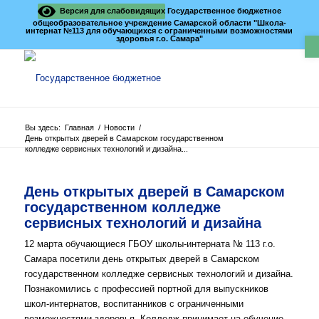
Версия для слабовидящих
Государственное бюджетное
общеобразовательное учреждение Самарской области "Школа-
интернат №113 для обучающихся с ограниченными возможностями
О
здоровья г.о. Самара"
Вы здесь:
Главная
/
Новости
/
День открытых дверей в Самарском государственном
колледже сервисных технологий и дизайна...
День открытых дверей в Самарском
государственном колледже
сервисных технологий и дизайна
12 марта обучающиеся ГБОУ школы-интерната № 113 г.о.
Самара посетили день открытых дверей в Самарском
государственном колледже сервисных технологий и дизайна.
Познакомились с профессией портной для выпускников
школ-интернатов, воспитанников с ограниченными
возможностями здоровья. Колледж принимает на обучение