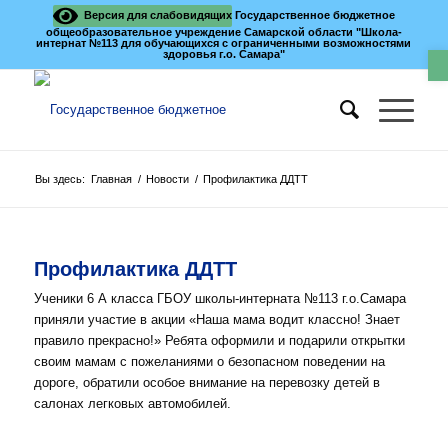
Версия для слабовидящих
Государственное бюджетное
общеобразовательное учреждение Самарской области "Школа-
интернат №113 для обучающихся с ограниченными возможностями
О
здоровья г.о. Самара"
Вы здесь:
Главная
/
Новости
/
Профилактика ДДТТ
Профилактика ДДТТ
Ученики 6 А класса ГБОУ школы-интерната №113 г.о.Самара
приняли участие в акции «Наша мама водит классно! Знает
правило прекрасно!» Ребята оформили и подарили открытки
своим мамам с пожеланиями о безопасном поведении на
дороге, обратили особое внимание на перевозку детей в
салонах легковых автомобилей.