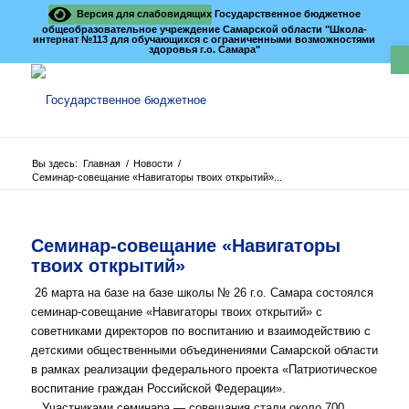
Версия для слабовидящих
Государственное бюджетное
общеобразовательное учреждение Самарской области "Школа-
интернат №113 для обучающихся с ограниченными возможностями
О
здоровья г.о. Самара"
Вы здесь:
Главная
/
Новости
/
Семинар-совещание «Навигаторы твоих открытий»...
Семинар-совещание «Навигаторы
твоих открытий»
26 марта на базе на базе школы № 26 г.о. Самара состоялся
семинар-совещание «Навигаторы твоих открытий» с
советниками директоров по воспитанию и взаимодействию с
детскими общественными объединениями Самарской области
в рамках реализации федерального проекта «Патриотическое
воспитание граждан Российской Федерации».
Участниками семинара — совещания стали около 700