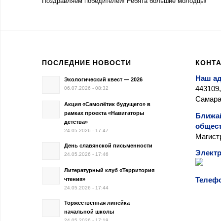
Поздравляем победителей! Ребята большие молодцы!
ПОСЛЕДНИЕ НОВОСТИ
КОНТ
Наш а
Экологический квест — 2026
443109,
06.07.2026 - 08:32
Самара,
Акция «Самолётик будущего» в
рамках проекта «Навигаторы
Ближа
детства»
общест
24.05.2026 - 17:47
Магист
День славянской письменности
Электр
24.05.2026 - 17:46
Литературный клуб «Территория
Телеф
чтения»
24.05.2026 - 17:44
Торжественная линейка
начальной школы
24.05.2026 - 17:19