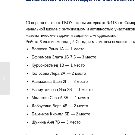
10 апреля в стенах ГБОУ школы-интерната №113 г.о. Сам
начальной школе с энтузиазмом и активностью участников
математические задачи и задания с «подвохом».
Ребята большие молодцы! Сегодня мы можем огласить спи
Волохов Рома 1А — 1 место
Ефремова Злата 1Б 7,5 — 3 место
КурбоновУмед 1В — 1 место
Виртуальные
Колосова Лера 2А — 2 место
экскурсии по музеям,
Размахова Варя 2Г — 2 место
посвященным...
Назмутдинова Яна 2В — 1 место
Малыхин Сергей 3Б — 1 место
Добрусина Варя 4Б — 2 место
Бабенков Кирилл 5Б — 2 место
Шунина Аня 7В — 3 место