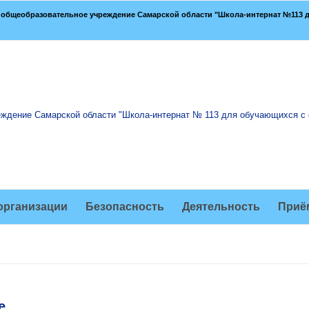
общеобразовательное учреждение Самарской области "Школа-интернат №113 д
организации
Безопасность
Деятельность
Приё
е