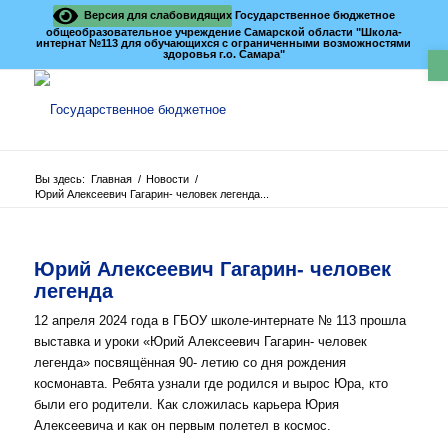
Версия для слабовидящих
Государственное бюджетное
общеобразовательное учреждение Самарской области "Школа-
интернат №113 для обучающихся с ограниченными возможностями
О
здоровья г.о. Самара"
Вы здесь:
Главная
/
Новости
/
Юрий Алексеевич Гагарин- человек легенда...
Юрий Алексеевич Гагарин- человек
легенда
12 апреля 2024 года в ГБОУ школе-интернате № 113 прошла
выставка и уроки «Юрий Алексеевич Гагарин- человек
легенда» посвящённая 90- летию со дня рождения
космонавта. Ребята узнали где родился и вырос Юра, кто
были его родители. Как сложилась карьера Юрия
Алексеевича и как он первым полетел в космос.