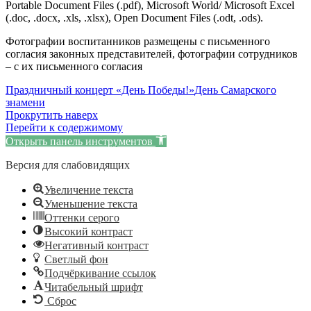
Portable Document Files (.pdf), Microsoft World/ Microsoft Excel
(.doc, .docx, .xls, .xlsx), Open Document Files (.odt, .ods).
Фотографии воспитанников размещены с письменного
согласия законных представителей, фотографии сотрудников
– с их письменного согласия
Праздничный концерт «День Победы!»
День Самарского
знамени
Прокрутить наверх
Перейти к содержимому
Открыть панель инструментов
Версия для слабовидящих
Увеличение текста
Уменьшение текста
Оттенки серого
Высокий контраст
Негативный контраст
Светлый фон
Подчёркивание ссылок
Читабельный шрифт
Сброс