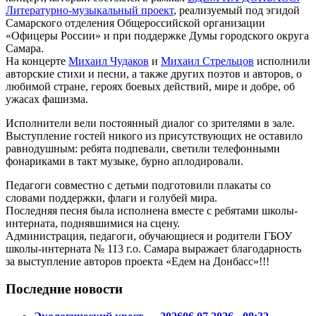
Литературно-музыкальный проект
, реализуемый под эгидой
Самарского отделения Общероссийской организации
«Офицеры России» и при поддержке Думы городского округа
Самара.
На концерте
Михаил Чудаков
и
Михаил Стрельцов
исполнили
авторские стихи и песни, а также других поэтов и авторов, о
любимой стране, героях боевых действий, мире и добре, об
ужасах фашизма.
Исполнители вели постоянный диалог со зрителями в зале.
Выступление гостей никого из присутствующих не оставило
равнодушным: ребята подпевали, светили телефонными
фонариками в такт музыке, бурно аплодировали.
Педагоги совместно с детьми подготовили плакаты со
словами поддержки, флаги и голубей мира.
Последняя песня была исполнена вместе с ребятами школы-
интерната, поднявшимися на сцену.
Администрация, педагоги, обучающиеся и родители ГБОУ
школы-интерната № 113 г.о. Самара выражает благодарность
за выступление авторов проекта «Едем на Донбасс»!!!
Последние новости