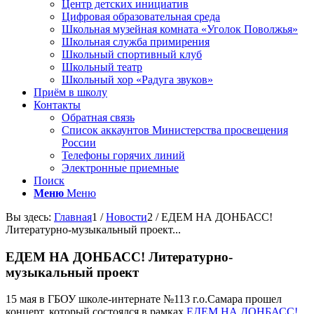
Центр детских инициатив
Цифровая образовательная среда
Школьная музейная комната «Уголок Поволжья»
Школьная служба примирения
Школьный спортивный клуб
Школьный театр
Школьный хор «Радуга звуков»
Приём в школу
Контакты
Обратная связь
Список аккаунтов Министерства просвещения
России
Телефоны горячих линий
Электронные приемные
Поиск
Меню
Меню
Вы здесь:
Главная
1
/
Новости
2
/
ЕДЕМ НА ДОНБАСС!
Литературно-музыкальный проект...
ЕДЕМ НА ДОНБАСС! Литературно-
музыкальный проект
15 мая в ГБОУ школе-интернате №113 г.о.Самара прошел
концерт, который состоялся в рамках
ЕДЕМ НА ДОНБАСС!