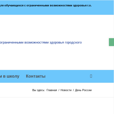
ля обучающихся с ограниченными возможностями здоровья г.о.
О
м в школу
Контакты
Вы здесь:
Главная
/
Новости
/
День России