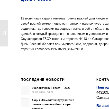
12 июня наша страна отмечает очень важный для каждого 
своей родной земле – одно из главных и важных чувств дл
Итоги конкурса
родились, где говорим на родном языке, и всё в ней для 
«Учитель-дефектолог
единой, а каждый гражданин – счастливым и уверенным в
России-2024»...
Обучающиеся ГБОУ школы-интерната №113 г.о.Самара поз
Днём России! Желают вам мирного неба, здоровья, добра 
https://vk.com/video-199718279_456239108
ПОСЛЕДНИЕ НОВОСТИ
КОНТ
Наш а
Экологический квест — 2026
443109,
06.07.2026 - 08:32
Самара,
Акция «Самолётик будущего» в
рамках проекта «Навигаторы
Ближа
детства»