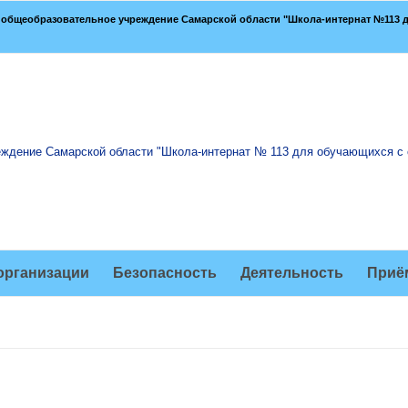
общеобразовательное учреждение Самарской области "Школа-интернат №113 д
организации
Безопасность
Деятельность
Приё