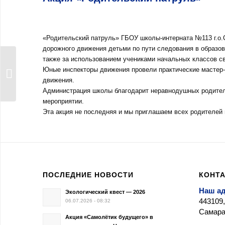
«Родительский патруль» ГБОУ школы-интерната №113 г.о
дорожного движения детьми по пути следования в образо
также за использованием учениками начальных классов 
День окончания
Юные инспекторы движения провели практические мастер
Второй мировой войны
движения.
Администрация школы благодарит неравнодушных родителе
мероприятии.
Эта акция не последняя и мы приглашаем всех родителей
ПОСЛЕДНИЕ НОВОСТИ
КОНТ
Наш а
Экологический квест — 2026
443109,
06.07.2026 - 08:32
Самара,
Акция «Самолётик будущего» в