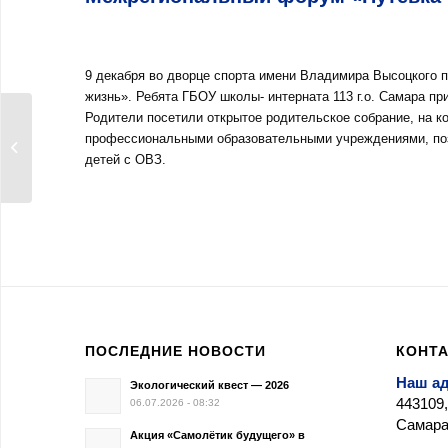
9 декабря во дворце спорта имени Владимира Высоцкого 
жизнь». Ребята ГБОУ школы- интерната 113 г.о. Самара пр
Родители посетили открытое родительское собрание, на к
День Героев
профессиональными образовательными учреждениями, по
Отечества
детей с ОВЗ.
ПОСЛЕДНИЕ НОВОСТИ
КОНТ
Наш а
Экологический квест — 2026
443109,
06.07.2026 - 08:32
Самара,
Акция «Самолётик будущего» в