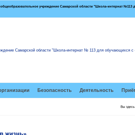
общеобразовательное учреждение Самарской области "Школа-интернат №113 д
организации
Безопасность
Деятельность
Приё
Вы здесь
в жизнь»