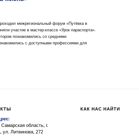
проходил межрегиональный форум «Путёвка в
иняли участие в мастер-классе «Урок параспорта».
отором познакомились со средними
знакомились с доступными профессиями для
АКТЫ
КАК НАС НАЙТИ
дрес
:
 Самарская область, г.
 ул. Литвинова, 272