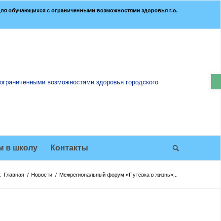
ля обучающихся с ограниченными возможностями здоровья г.о.
О
м в школу
Контакты
:
Главная
/
Новости
/
Межрегиональный форум «Путёвка в жизнь»...