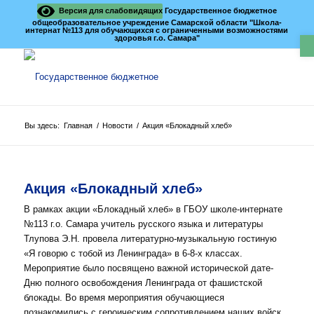
Версия для слабовидящих
Государственное бюджетное
общеобразовательное учреждение Самарской области "Школа-
интернат №113 для обучающихся с ограниченными возможностями
О
здоровья г.о. Самара"
Вы здесь:
Главная
/
Новости
/
Акция «Блокадный хлеб»
Акция «Блокадный хлеб»
В рамках акции «Блокадный хлеб» в ГБОУ школе-интернате
№113 г.о. Самара учитель русского языка и литературы
Тлупова Э.Н. провела литературно-музыкальную гостиную
«Я говорю с тобой из Ленинграда» в 6-8-х классах.
Мероприятие было посвящено важной исторической дате-
Дню полного освобождения Ленинграда от фашистской
блокады. Во время мероприятия обучающиеся
познакомились с героическим сопротивлением наших войск