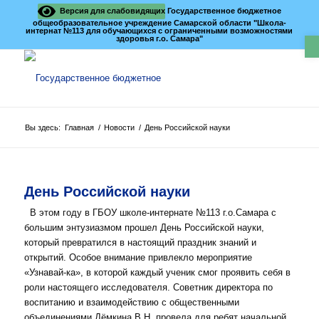
Версия для слабовидящих
Государственное бюджетное
общеобразовательное учреждение Самарской области "Школа-
интернат №113 для обучающихся с ограниченными возможностями
О
здоровья г.о. Самара"
Вы здесь:
Главная
/
Новости
/
День Российской науки
День Российской науки
В этом году в ГБОУ школе-интернате №113 г.о.Самара с
большим энтузиазмом прошел День Российской науки,
который превратился в настоящий праздник знаний и
открытий. Особое внимание привлекло мероприятие
«Узнавай-ка», в которой каждый ученик смог проявить себя в
роли настоящего исследователя. Советник директора по
воспитанию и взаимодействию с общественными
объединениями Дёмкина В.Н. провела для ребят начальной