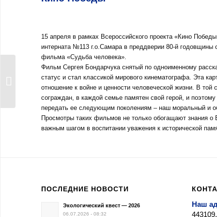
15 апреля в рамках Всероссийского проекта «Кино Победы
интерната №113 г.о.Самара в преддверии 80-й годовщины 
фильма «Судьба человека».
Фильм Сергея Бондарчука снятый по одноименному расск
статус и стал классикой мирового кинематографа. Эта кар
День космонавтики
отношение к войне и ценности человеческой жизни. В той
сограждан, в каждой семье памятен свой герой, и поэтому
передать ее следующим поколениям – наш моральный и о
Просмотры таких фильмов не только обогащают знания о 
важным шагом в воспитании уважения к исторической памя
ПОСЛЕДНИЕ НОВОСТИ
КОНТ
Наш а
Экологический квест — 2026
443109,
06.07.2026 - 08:32