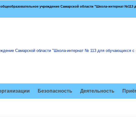
общеобразовательное учреждение Самарской области "Школа-интернат №113 д
организации
Безопасность
Деятельность
Приё