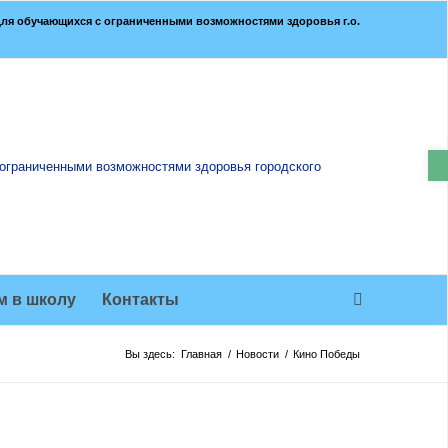
ля обучающихся с ограниченными возможностями здоровья г.о.
О
м в школу
Контакты
Вы здесь:
Главная
/
Новости
/
Кино Победы