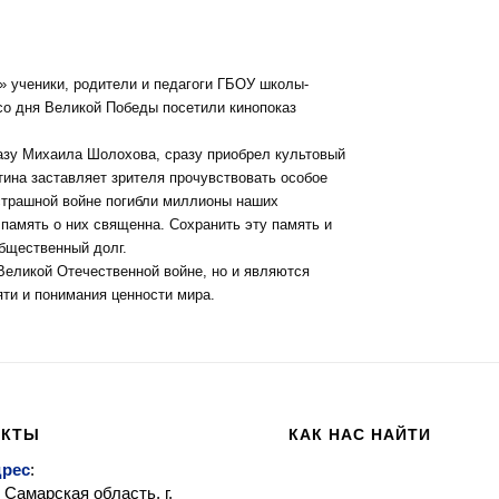
» ученики, родители и педагоги ГБОУ школы-
со дня Великой Победы посетили кинопоказ
азу Михаила Шолохова, сразу приобрел культовый
тина заставляет зрителя прочувствовать особое
 страшной войне погибли миллионы наших
 память о них священна. Сохранить эту память и
бщественный долг.
Великой Отечественной войне, но и являются
ти и понимания ценности мира.
АКТЫ
КАК НАС НАЙТИ
дрес
:
 Самарская область, г.