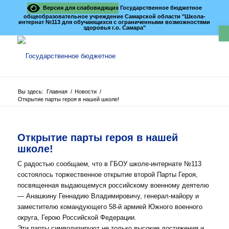
Версия для слабовидящих
Государственное бюджетное
общеобразовательное учреждение Самарской области "Школа-
интернат №113 для обучающихся с ограниченными возможностями
О
здоровья г.о. Самара"
Вы здесь:
Главная
/
Новости
/
Открытие парты героя в нашей школе!
Открытие парты героя в нашей
школе!
С радостью сообщаем, что в ГБОУ школе-интернате №113
состоялось торжественное открытие второй Парты Героя,
посвященная выдающемуся российскому военному деятелю
— Анашкину Геннадию Владимировичу, генерал-майору и
заместителю командующего 58-й армией Южного военного
округа, Герою Российской Федерации.
Эти парты символизируют не только высокие достижения и