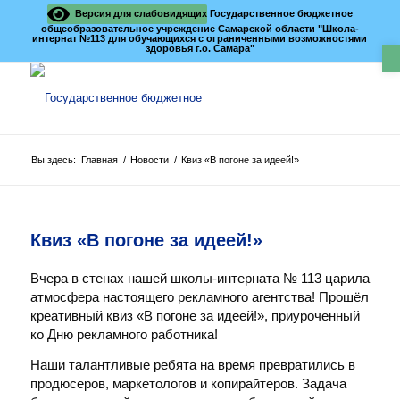
Версия для слабовидящих
Государственное бюджетное
общеобразовательное учреждение Самарской области "Школа-
интернат №113 для обучающихся с ограниченными возможностями
О
здоровья г.о. Самара"
Вы здесь:
Главная
/
Новости
/
Квиз «В погоне за идеей!»
Квиз «В погоне за идеей!»
Вчера в стенах нашей школы-интерната № 113 царила
атмосфера настоящего рекламного агентства! Прошёл
креативный квиз «В погоне за идеей!», приуроченный
ко Дню рекламного работника!
Наши талантливые ребята на время превратились в
продюсеров, маркетологов и копирайтеров. Задача