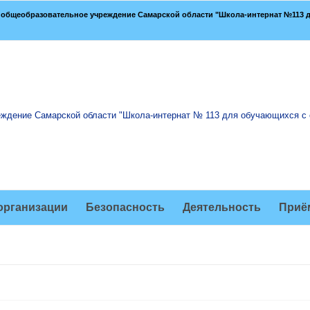
общеобразовательное учреждение Самарской области "Школа-интернат №113 д
организации
Безопасность
Деятельность
Приё