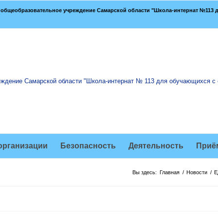
общеобразовательное учреждение Самарской области "Школа-интернат №113 д
организации
Безопасность
Деятельность
Приё
Вы здесь:
Главная
/
Новости
/
Е