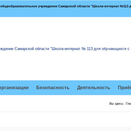
общеобразовательное учреждение Самарской области "Школа-интернат №113 д
организации
Безопасность
Деятельность
Приё
Вы здесь:
Гл