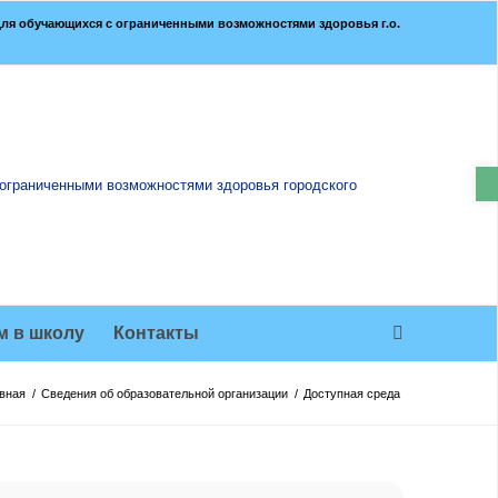
ля обучающихся с ограниченными возможностями здоровья г.о.
О
м в школу
Контакты
авная
/
Сведения об образовательной организации
/
Доступная среда