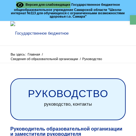
Версия для слабовидящих
Государственное бюджетное
общеобразовательное учреждение Самарской области "Школа-
интернат №113 для обучающихся с ограниченными возможностями
О
здоровья г.о. Самара"
Вы здесь:
Главная
/
Сведения об образовательной организации
/
Руководство
РУКОВОДСТВО
руководство, контакты
Руководитель образовательной организации
и заместители руководителя